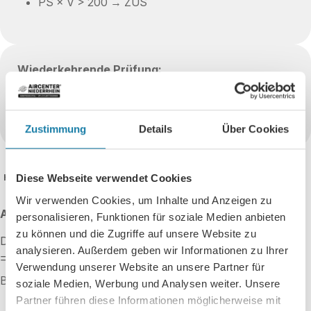
PS × V > 200 → ZÜS
Wiederkehrende Prüfung:
PS × V < 1.000 → Befähigte Person
PS × V > 1.000 → ZÜS
Zustimmung
Details
Über Cookies

Hinweis:
PS = maximal zulässiger Druck, V = Volumen
Diese Webseite verwendet Cookies
Wir verwenden Cookies, um Inhalte und Anzeigen zu
Ausnahmen:
personalisieren, Funktionen für soziale Medien anbieten
zu können und die Zugriffe auf unsere Website zu
Die Prüfung vor Inbetriebnahme entfällt für:
analysieren. Außerdem geben wir Informationen zu Ihrer
=
Verwendung unserer Website an unsere Partner für
Behälter mit ZUA-Zulassung und PS × V < 1.000
soziale Medien, Werbung und Analysen weiter. Unsere
Partner führen diese Informationen möglicherweise mit