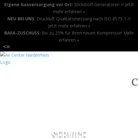
Eigene Gasversorgung vor Ort:
Stickstoff-Generatoren //
Jetzt
mehr erfahren »
NEU BEI UNS:
Druckluft Qualitätsmessung nach ISO 8573-1 //
Jetzt mehr erfahren »
BAFA-ZUSCHUSS:
Bis zu 25% für Ihren neuen Kompressor!
Mehr
erfahren »
<
=
ANRUFEN
c
SERVICE