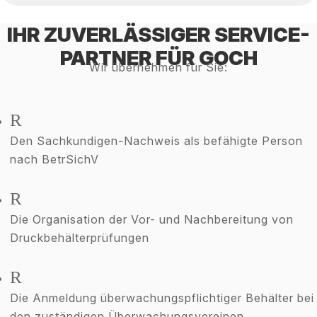
IHR ZUVERLÄSSIGER SERVICE-
PARTNER FÜR GOCH
Wir übernehmen für Sie:
R
Den Sachkundigen-Nachweis als befähigte Person
nach BetrSichV
R
Die Organisation der Vor- und Nachbereitung von
Druckbehälterprüfungen
R
Die Anmeldung überwachungspflichtiger Behälter bei
den zuständigen Überwachungsvereinen