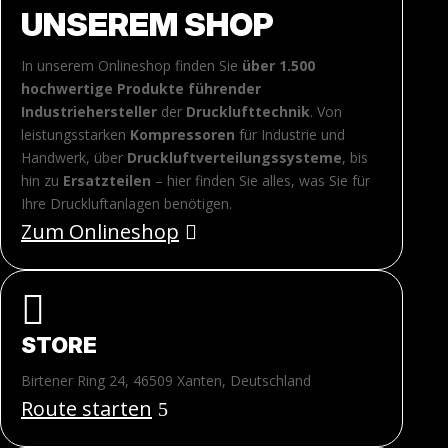
UNSEREM SHOP
In unserem Onlineshop finden Sie
über 1.500
hochwertige Produkte führender
Industriehersteller
der
Drucklufttechnik
. Von
leistungsstarken
Kompressoren
für Industrie und
Handwerk, über
Druckluftverteilungssysteme
, bis
hin zu
Ersatzteilen
– hier finden Sie alles, was Sie für
Ihre Druckluftanlagen benötigen.
Zum Onlineshop

STORE
Birtener Ring 24, 46509 Xanten, Deutschland
Route starten