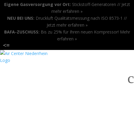
Eigene Gasversorgung vor Ort:
Stickstoff-Generatoren //
Jetzt
mehr erfahren »
NEU BEI UNS:
Druckluft Qualitätsmessung nach ISO 8573-1 //
Jetzt mehr erfahren »
BAFA-ZUSCHUSS:
Bis zu 25% für Ihren neuen Kompressor!
Mehr
erfahren »
<
=
ANRUFEN
c