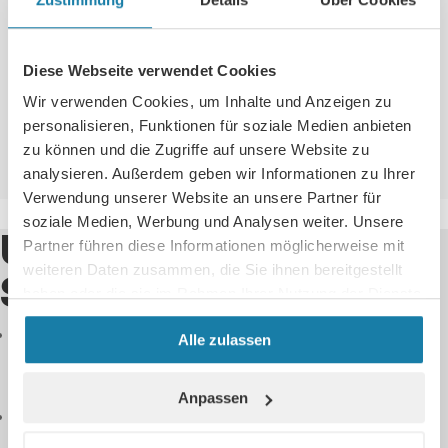
Ansehen
Diese Webseite verwendet Cookies
Neuvorstellung
EINE NEUE GENERATION DER
Wir verwenden Cookies, um Inhalte und Anzeigen zu
DRUCKLUFTTECHNIK
personalisieren, Funktionen für soziale Medien anbieten
zu können und die Zugriffe auf unsere Website zu
Ansehen
analysieren. Außerdem geben wir Informationen zu Ihrer
Verwendung unserer Website an unsere Partner für
soziale Medien, Werbung und Analysen weiter. Unsere
UNSERE
Weitere Beiträge
→
Partner führen diese Informationen möglicherweise mit
weiteren Daten zusammen, die Sie ihnen bereitgestellt
SERVICE-GEBIETE
haben oder die sie im Rahmen Ihrer Nutzung der Dienste
gesammelt haben.

Alle zulassen
Kompressor Service Kleve
Anpassen

Kompressor Service Wesel