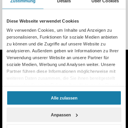

Zustimmung
Details
Über Cookies
Kompressor Service Borken

SERVICE ANFRAGEN
Diese Webseite verwendet Cookies
Wir verwenden Cookies, um Inhalte und Anzeigen zu
personalisieren, Funktionen für soziale Medien anbieten
zu können und die Zugriffe auf unsere Website zu
analysieren. Außerdem geben wir Informationen zu Ihrer
Verwendung unserer Website an unsere Partner für
soziale Medien, Werbung und Analysen weiter. Unsere
Partner führen diese Informationen möglicherweise mit
FINDEN SIE WONACH
weiteren Daten zusammen, die Sie ihnen bereitgestellt
haben oder die sie im Rahmen Ihrer Nutzung der Dienste
SIE SUCHEN IN
gesammelt haben.
Alle zulassen
UNSEREM SHOP
In unserem Onlineshop finden Sie
über 1.500
Anpassen
hochwertige Produkte führender
Industriehersteller
der
Drucklufttechnik
. Von