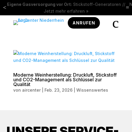
Eigene Gasversorgung vor Ort:
Stickstoff-Generatoren //
N
<
=
Jetzt mehr erfahren »
c
ANRUFEN
Moderne Weinherstellung: Druckluft, Stickstoff
und CO2-Management als Schlüssel zur
Qualität
von
aircenter
|
Feb. 23, 2026
|
Wissenswertes
UNSERE SERVICE-