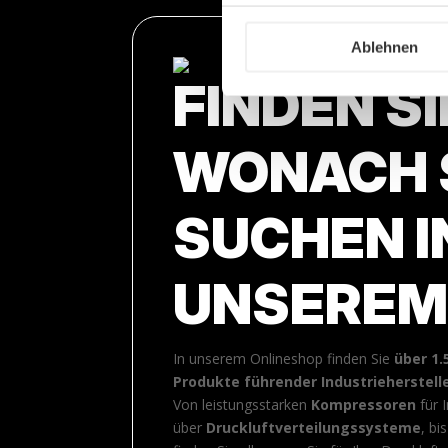
Ablehnen
FINDEN SI
WONACH 
SUCHEN I
UNSEREM
In unserem Onlineshop finden Sie
über 1.
Produkte führender Industrieherstell
Von leistungsstarken
Kompressoren
für 
über
Druckluftverteilungssysteme
, bi