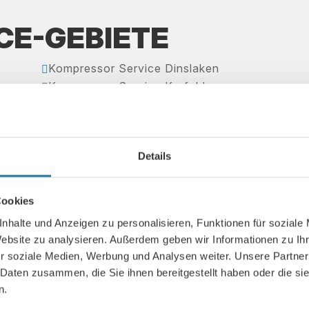
CE-GEBIETE
Kompressor Service Dinslaken

Kompressor Service Krefeld

Kompressor Service Bocholt

Kompressor Service Kalkar

Kompressor Service Kevelaer

Details
Kompressor Service Goch

Kompressor Service Weeze

Kompressor Service Borken

Cookies
nhalte und Anzeigen zu personalisieren, Funktionen für soziale
Website zu analysieren. Außerdem geben wir Informationen zu I
r soziale Medien, Werbung und Analysen weiter. Unsere Partner
 Daten zusammen, die Sie ihnen bereitgestellt haben oder die s
n.