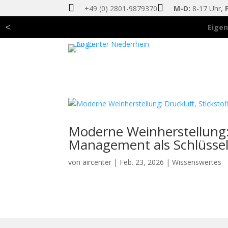


+49 (0) 2801-9879370
M-D:
8-17 Uhr,
F
<
Eigen
Moderne Weinherstellung: 
Management als Schlüssel 
von
aircenter
|
Feb. 23, 2026
|
Wissenswertes