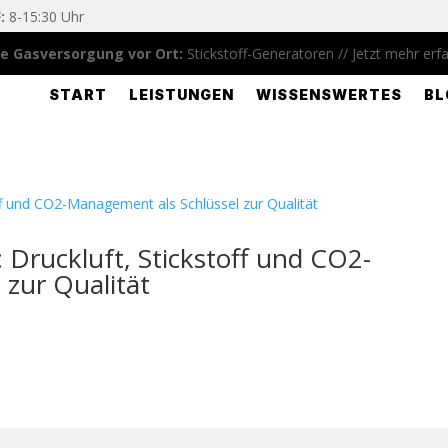
:
8-15:30 Uhr
e Gasversorgung vor Ort:
Stickstoff-Generatoren //
Jetzt mehr erf
START
LEISTUNGEN
WISSENSWERTES
BL
Druckluft, Stickstoff und CO2-
zur Qualität