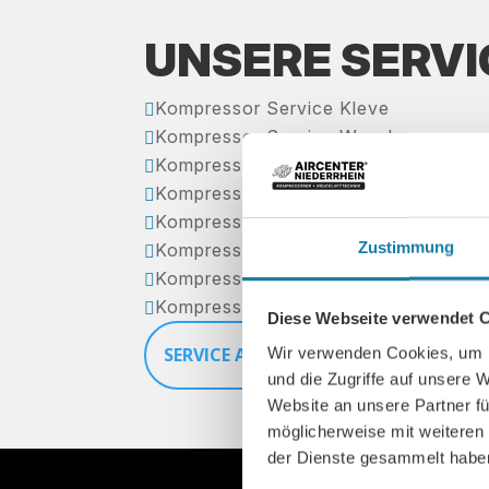
UNSERE SERVI
Kompressor Service Kleve

Kompressor Service Wesel

Kompressor Service Kamp-Lintfort

Kompressor Service Emmerich

Kompressor Service Rheinberg

Zustimmung
Kompressor Service Voerde

Kompressor Service Moers

Kompressor Service Dorsten

Diese Webseite verwendet 
SERVICE ANFRAGEN
Wir verwenden Cookies, um I
und die Zugriffe auf unsere 
Website an unsere Partner fü
möglicherweise mit weiteren
der Dienste gesammelt habe